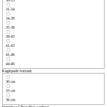
30-35
31-34
34-39
35-38
39-43
41-43
41-46
44-46
Kuglepude tværsnit
30 cm
33 cm
36 cm
Størrelse på Bear Hug-cardigan