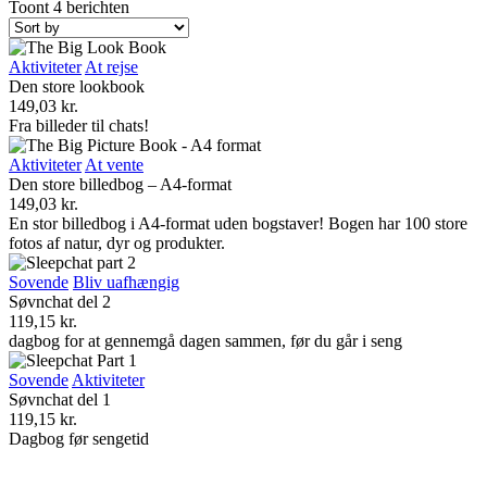
Toont 4 berichten
Aktiviteter
At rejse
Den store lookbook
149,03
kr.
Fra billeder til chats!
Aktiviteter
At vente
Den store billedbog – A4-format
149,03
kr.
En stor billedbog i A4-format uden bogstaver! Bogen har 100 store
fotos af natur, dyr og produkter.
Sovende
Bliv uafhængig
Søvnchat del 2
119,15
kr.
dagbog for at gennemgå dagen sammen, før du går i seng
Sovende
Aktiviteter
Søvnchat del 1
119,15
kr.
Dagbog før sengetid