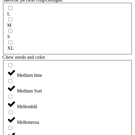
L
M
S
XL
Chew needs and color
Medium lime
Medium Sort
Mellemblå
Mellemrosa