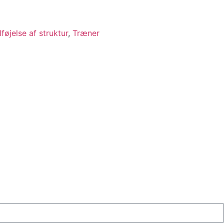
lføjelse af struktur
,
Træner