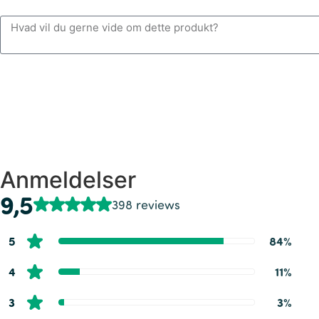
Anmeldelser
9,5
398 reviews
5
84%
4
11%
3
3%