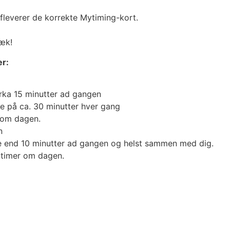
fleverer de korrekte Mytiming-kort.
æk!
er:
Cirka 15 minutter ad gangen
ge på ca. 30 minutter hver gang
d om dagen.
n
re end 10 minutter ad gangen og helst sammen med dig.
3 timer om dagen.