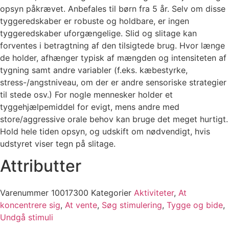
opsyn påkrævet. Anbefales til børn fra 5 år. Selv om disse
tyggeredskaber er robuste og holdbare, er ingen
tyggeredskaber uforgængelige. Slid og slitage kan
forventes i betragtning af den tilsigtede brug. Hvor længe
de holder, afhænger typisk af mængden og intensiteten af
tygning samt andre variabler (f.eks. kæbestyrke,
stress-/angstniveau, om der er andre sensoriske strategier
til stede osv.) For nogle mennesker holder et
tyggehjælpemiddel for evigt, mens andre med
store/aggressive orale behov kan bruge det meget hurtigt.
Hold hele tiden opsyn, og udskift om nødvendigt, hvis
udstyret viser tegn på slitage.
Attributter​
Varenummer
10017300
Kategorier
Aktiviteter
,
At
koncentrere sig
,
At vente
,
Søg stimulering
,
Tygge og bide
,
Undgå stimuli