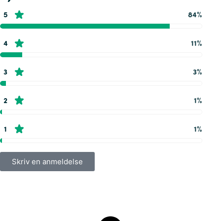
5
84%
4
11%
3
3%
2
1%
1
1%
Skriv en anmeldelse