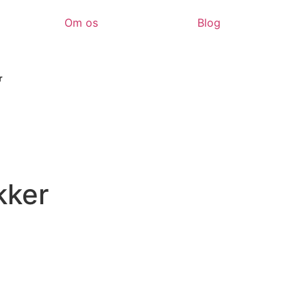
Om os
Blog
r
kker