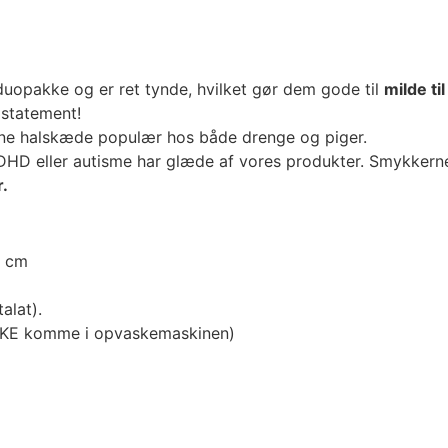
uopakke og er ret tynde, hvilket gør dem gode til
milde ti
t statement!
enne halskæde populær hos både drenge og piger.
eller autisme har glæde af vores produkter. Smykkerne er
.
8 cm
talat).
IKKE komme i opvaskemaskinen)