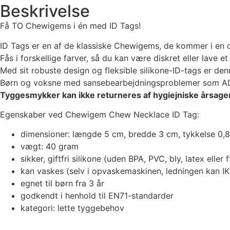
Beskrivelse
Få TO Chewigems i én med ID Tags!
ID Tags er en af de klassiske Chewigems, de kommer i en d
Fås i forskellige farver, så du kan være diskret eller lave e
Med sit robuste design og fleksible silikone-ID-tags er d
Børn og voksne med sansebearbejdningsproblemer som ADHD 
Tyggesmykker kan ikke returneres af hygiejniske årsager
Egenskaber ved Chewigem Chew Necklace ID Tag:
dimensioner: længde 5 cm, bredde 3 cm, tykkelse 0,
vægt: 40 gram
sikker, giftfri silikone (uden BPA, PVC, bly, latex eller f
kan vaskes (selv i opvaskemaskinen, ledningen kan 
egnet til børn fra 3 år
godkendt i henhold til EN71-standarder
kategori: lette tyggebehov