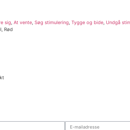
e sig
,
At vente
,
Søg stimulering
,
Tygge og bide
,
Undgå stim
l, Rød
kt