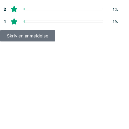
2
1%
1
1%
Skriv en anmeldelse