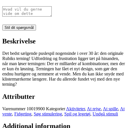
Stil dit spørgsmål
Beskrivelse
Det bedst sælgende puslespil nogensinde i over 30 år: den originale
Rubiks terning! Udfordring og frustration ligger tæt på hinanden,
når man løser terningen: Der er milliarder af kombinationer, men der
er kun én løsning. Terningen har fået et nyt design, som gør den
endnu hurtigere og nemmere at vende. Men du kan ikke snyde med
klistermærkerne længere. Har du allerede fundet vej med den nye
terning?
Attributter​
Varenummer
10019900
Kategorier
Aktiviteter
,
At rejse
,
At spille
,
At
vente
,
Fidgeting
,
Søg stimulering
,
Spil og legetøj
,
Undgå stimuli
Additional information