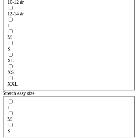
10-12 år
12-14 år
L
M
S
XL
XS
XXL
Stretch easy size
L
M
S