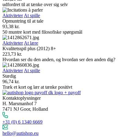
udfordret til at tænke over sig selv
Aktiviteter
At spille
Opmuntring til at tale
93,38
kr.
50 muntre kort med filosofiske spørgsmål
Aktiviteter
At lære
Kvalitetsspil plus (2012) 8+
223,73
kr.
Hvordan ser du den anden, og hvordan ser den anden dig?
Aktiviteter
At spille
Stædig
96,74
kr.
Træk et kort og lær at tænke positivt
Kontaktoplysninger
H. Marsmanhof 7
7471 NJ Goor, Holland
+31 (0) 6 1340 6669
hello@autishop.eu