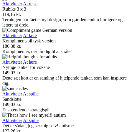
Aktiviteter
At rejse
Rubiks 3 x 3
119,15
kr.
Terningen har fået et nyt design, som gør den endnu hurtigere og
lettere at dreje.
Aktiviteter
At lære
Komplimentspil tysk version
186,38
kr.
Komplimenter, der får dig til at stråle
Aktiviteter
At lære
Nyttige tanker for voksne
149,03
kr.
Dette sæt kort er en samling af hjælpende tanker, som kan inspirere
dig.
Aktiviteter
At spille
Sandslotte
149,03
kr.
Et spændende strategispil
Aktiviteter
At spille
Det er sådan, jeg ser mig selv! autisme
123,26
kr.